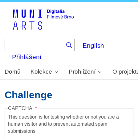
Skip
to
main
content
English
Přihlášení
Domů
Kolekce
Prohlížení
O projekt
Challenge
CAPTCHA
This question is for testing whether or not you are a
human visitor and to prevent automated spam
submissions.