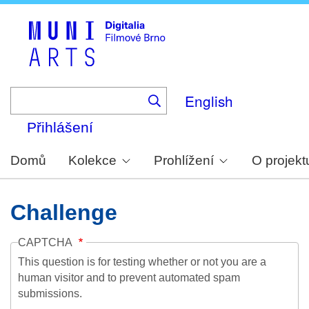
Skip
to
main
content
English
Přihlášení
Domů
Kolekce
Prohlížení
O projekt
Challenge
CAPTCHA
This question is for testing whether or not you are a
human visitor and to prevent automated spam
submissions.