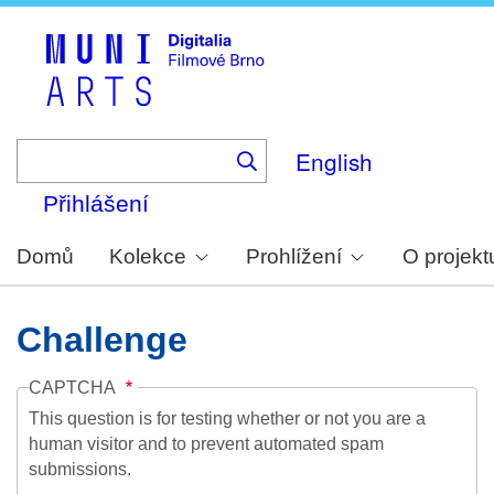
Skip
to
main
content
English
Přihlášení
Domů
Kolekce
Prohlížení
O projekt
Challenge
CAPTCHA
This question is for testing whether or not you are a
human visitor and to prevent automated spam
submissions.