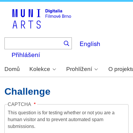
Skip
to
main
content
English
Přihlášení
Domů
Kolekce
Prohlížení
O projekt
Challenge
CAPTCHA
This question is for testing whether or not you are a
human visitor and to prevent automated spam
submissions.