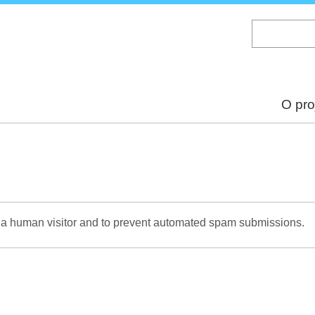
Skip
to
main
content
O pro
re a human visitor and to prevent automated spam submissions.