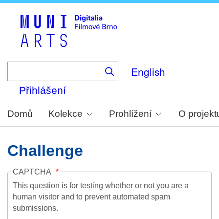
Skip
to
main
content
English
Přihlášení
Domů
Kolekce
Prohlížení
O projekt
Challenge
CAPTCHA
This question is for testing whether or not you are a
human visitor and to prevent automated spam
submissions.