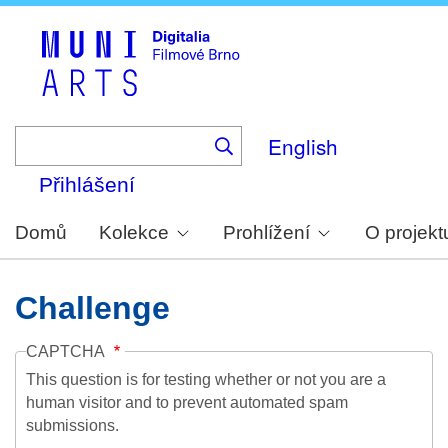
Skip
to
main
content
English
Přihlášení
Domů
Kolekce
Prohlížení
O projekt
Challenge
CAPTCHA
This question is for testing whether or not you are a
human visitor and to prevent automated spam
submissions.