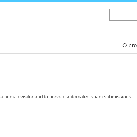
Skip
to
main
content
O pro
re a human visitor and to prevent automated spam submissions.