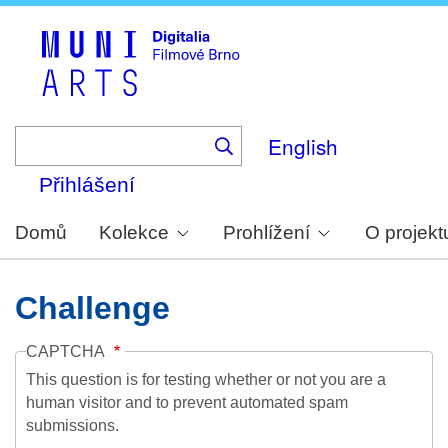
Skip
to
main
content
English
Přihlášení
Domů
Kolekce
Prohlížení
O projekt
Challenge
CAPTCHA
This question is for testing whether or not you are a
human visitor and to prevent automated spam
submissions.