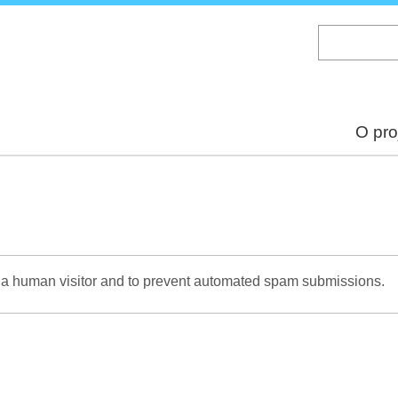
Skip
to
main
content
O pro
re a human visitor and to prevent automated spam submissions.