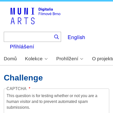
Skip
to
main
content
English
Přihlášení
Domů
Kolekce
Prohlížení
O projekt
Challenge
CAPTCHA
This question is for testing whether or not you are a
human visitor and to prevent automated spam
submissions.