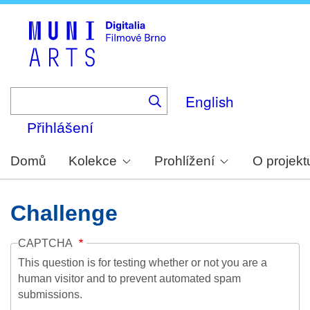
Skip
to
main
content
English
Přihlášení
Domů
Kolekce
Prohlížení
O projekt
Challenge
CAPTCHA
This question is for testing whether or not you are a
human visitor and to prevent automated spam
submissions.