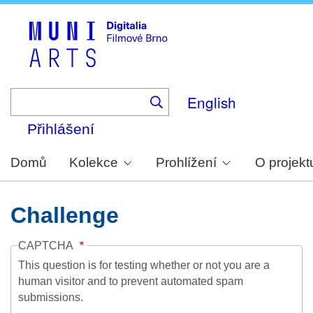
Skip
to
main
content
English
Přihlášení
Domů
Kolekce
Prohlížení
O projekt
Challenge
CAPTCHA
This question is for testing whether or not you are a
human visitor and to prevent automated spam
submissions.