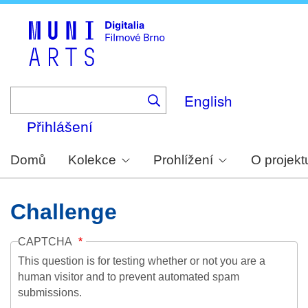
Skip
to
main
content
English
Přihlášení
Domů
Kolekce
Prohlížení
O projekt
Challenge
CAPTCHA
This question is for testing whether or not you are a
human visitor and to prevent automated spam
submissions.