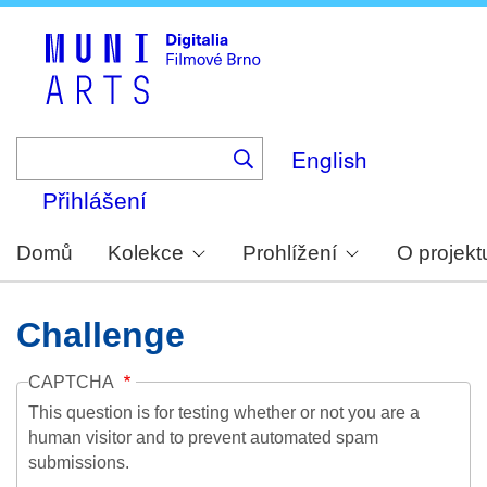
Skip
to
main
content
English
Přihlášení
Domů
Kolekce
Prohlížení
O projekt
Challenge
CAPTCHA
This question is for testing whether or not you are a
human visitor and to prevent automated spam
submissions.