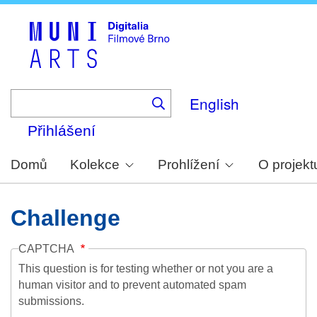
Skip
to
main
content
English
Přihlášení
Domů
Kolekce
Prohlížení
O projekt
Challenge
CAPTCHA
This question is for testing whether or not you are a
human visitor and to prevent automated spam
submissions.