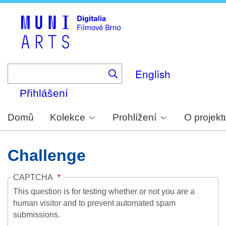
Skip
to
main
content
English
Přihlášení
Domů
Kolekce
Prohlížení
O projekt
Challenge
CAPTCHA
This question is for testing whether or not you are a
human visitor and to prevent automated spam
submissions.