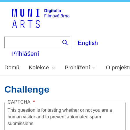
Skip
to
main
content
English
Přihlášení
Domů
Kolekce
Prohlížení
O projekt
Challenge
CAPTCHA
This question is for testing whether or not you are a
human visitor and to prevent automated spam
submissions.