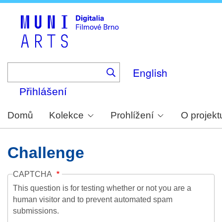
Skip
to
main
content
English
Přihlášení
Domů
Kolekce
Prohlížení
O projekt
Challenge
CAPTCHA
This question is for testing whether or not you are a
human visitor and to prevent automated spam
submissions.