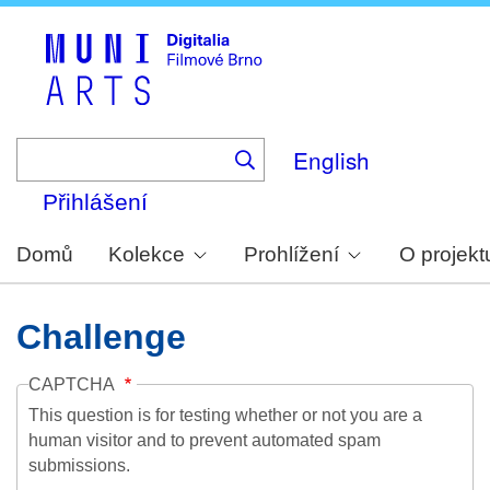
Skip
to
main
content
English
Přihlášení
Domů
Kolekce
Prohlížení
O projekt
Challenge
CAPTCHA
This question is for testing whether or not you are a
human visitor and to prevent automated spam
submissions.