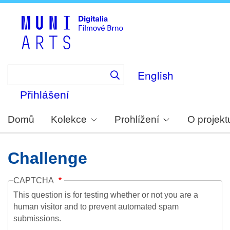
Skip
to
main
content
English
Přihlášení
Domů
Kolekce
Prohlížení
O projekt
Challenge
CAPTCHA
This question is for testing whether or not you are a
human visitor and to prevent automated spam
submissions.