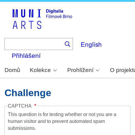
Skip
to
main
content
English
Přihlášení
Domů
Kolekce
Prohlížení
O projekt
Challenge
CAPTCHA
This question is for testing whether or not you are a
human visitor and to prevent automated spam
submissions.