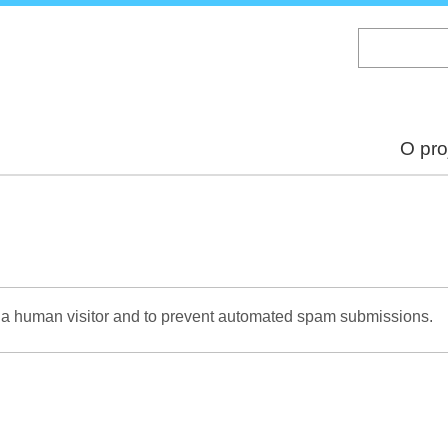
Skip
to
main
content
O pro
re a human visitor and to prevent automated spam submissions.