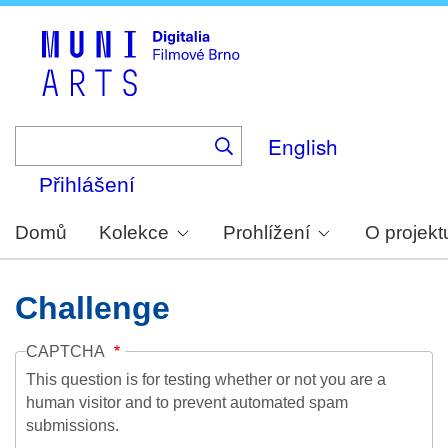
Skip
to
main
content
English
Přihlášení
Domů
Kolekce
Prohlížení
O projekt
Challenge
CAPTCHA
This question is for testing whether or not you are a
human visitor and to prevent automated spam
submissions.