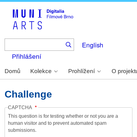
Skip
to
main
content
English
Přihlášení
Domů
Kolekce
Prohlížení
O projekt
Challenge
CAPTCHA
This question is for testing whether or not you are a
human visitor and to prevent automated spam
submissions.