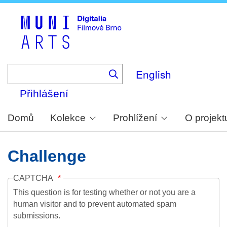
Skip
to
main
content
English
Přihlášení
Domů
Kolekce
Prohlížení
O projekt
Challenge
CAPTCHA
This question is for testing whether or not you are a
human visitor and to prevent automated spam
submissions.