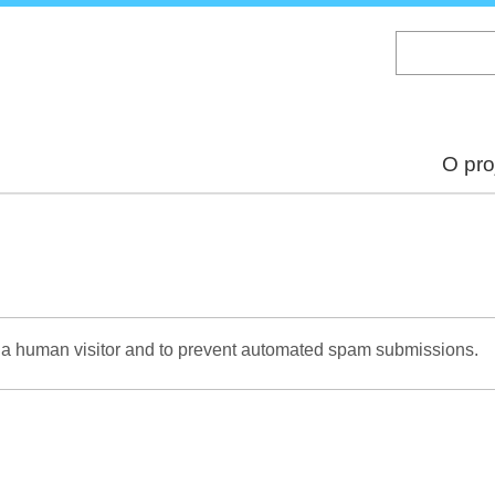
Skip
to
main
content
O pro
re a human visitor and to prevent automated spam submissions.