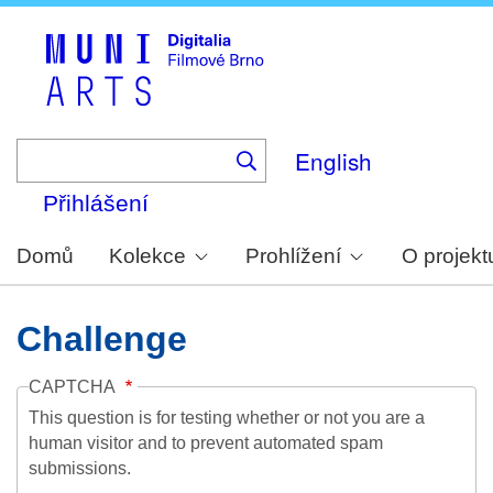
Skip
to
main
content
English
Přihlášení
Domů
Kolekce
Prohlížení
O projekt
Challenge
CAPTCHA
This question is for testing whether or not you are a
human visitor and to prevent automated spam
submissions.