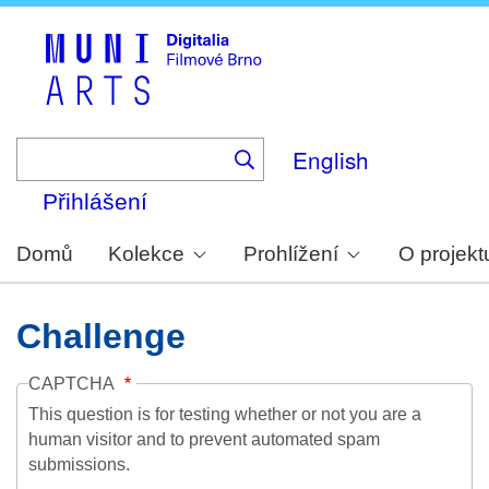
Skip
to
main
content
English
Přihlášení
Domů
Kolekce
Prohlížení
O projekt
Challenge
CAPTCHA
This question is for testing whether or not you are a
human visitor and to prevent automated spam
submissions.