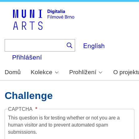
Skip
to
main
content
English
Přihlášení
Domů
Kolekce
Prohlížení
O projekt
Challenge
CAPTCHA
This question is for testing whether or not you are a
human visitor and to prevent automated spam
submissions.