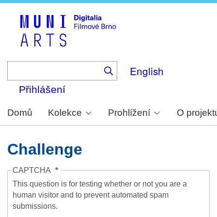
Skip
to
main
content
English
Přihlášení
Domů
Kolekce
Prohlížení
O projekt
Challenge
CAPTCHA
This question is for testing whether or not you are a
human visitor and to prevent automated spam
submissions.