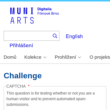
Skip
to
main
content
English
Přihlášení
Domů
Kolekce
Prohlížení
O projekt
Challenge
CAPTCHA
This question is for testing whether or not you are a
human visitor and to prevent automated spam
submissions.