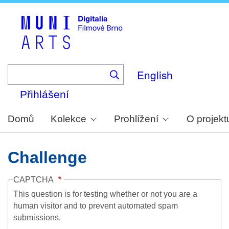
Skip
to
main
content
English
Přihlášení
Domů
Kolekce
Prohlížení
O projekt
Challenge
CAPTCHA
This question is for testing whether or not you are a
human visitor and to prevent automated spam
submissions.