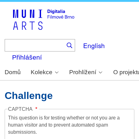
Skip
to
main
content
English
Přihlášení
Domů
Kolekce
Prohlížení
O projekt
Challenge
CAPTCHA
This question is for testing whether or not you are a
human visitor and to prevent automated spam
submissions.