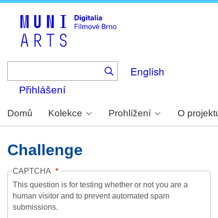
Skip
to
main
content
English
Přihlášení
Domů
Kolekce
Prohlížení
O projekt
Challenge
CAPTCHA
This question is for testing whether or not you are a
human visitor and to prevent automated spam
submissions.