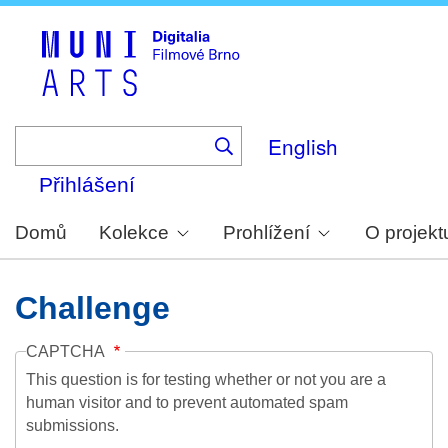
Skip
to
main
content
English
Přihlášení
Domů
Kolekce
Prohlížení
O projekt
Challenge
CAPTCHA
This question is for testing whether or not you are a
human visitor and to prevent automated spam
submissions.