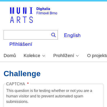
Skip
to
main
content
English
Přihlášení
Domů
Kolekce
Prohlížení
O projekt
Challenge
CAPTCHA
This question is for testing whether or not you are a
human visitor and to prevent automated spam
submissions.