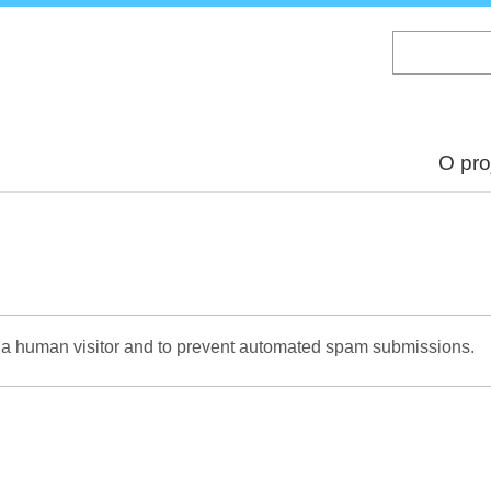
Skip
to
main
content
O pro
re a human visitor and to prevent automated spam submissions.