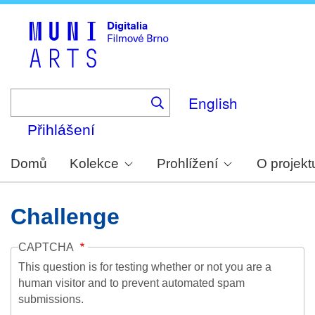
Skip
to
main
content
English
Přihlášení
Domů
Kolekce
Prohlížení
O projekt
Challenge
CAPTCHA
This question is for testing whether or not you are a
human visitor and to prevent automated spam
submissions.