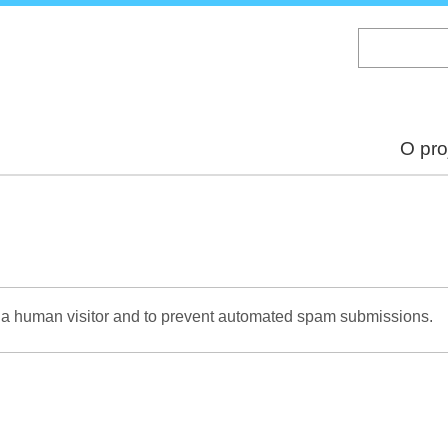
Skip
to
main
content
O pro
re a human visitor and to prevent automated spam submissions.