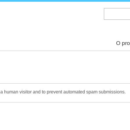
Skip
to
main
content
O pro
re a human visitor and to prevent automated spam submissions.