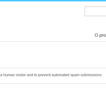
Skip
to
main
content
O pro
re a human visitor and to prevent automated spam submissions.