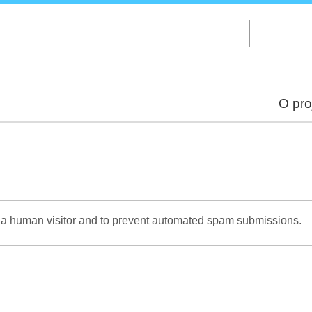
Skip
to
main
content
O pro
re a human visitor and to prevent automated spam submissions.