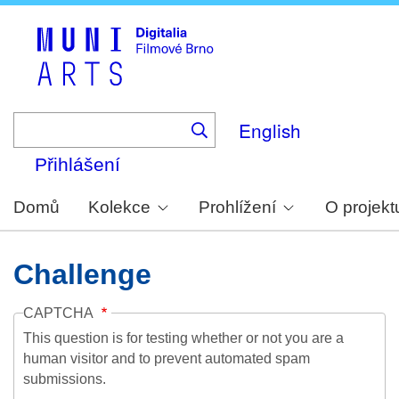
Skip
to
main
content
English
Přihlášení
Domů
Kolekce
Prohlížení
O projekt
Challenge
CAPTCHA
This question is for testing whether or not you are a
human visitor and to prevent automated spam
submissions.