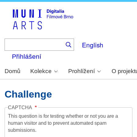
Skip
to
main
content
English
Přihlášení
Domů
Kolekce
Prohlížení
O projekt
Challenge
CAPTCHA
This question is for testing whether or not you are a
human visitor and to prevent automated spam
submissions.