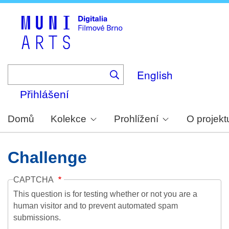
Skip
to
main
content
English
Přihlášení
Domů
Kolekce
Prohlížení
O projekt
Challenge
CAPTCHA
This question is for testing whether or not you are a
human visitor and to prevent automated spam
submissions.