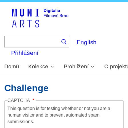
Skip
to
main
content
English
Přihlášení
Domů
Kolekce
Prohlížení
O projekt
Challenge
CAPTCHA
This question is for testing whether or not you are a
human visitor and to prevent automated spam
submissions.