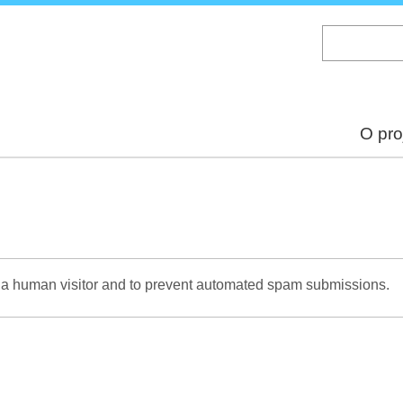
Skip
to
main
content
O pro
re a human visitor and to prevent automated spam submissions.