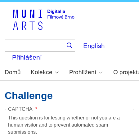
Skip
to
main
content
English
Přihlášení
Domů
Kolekce
Prohlížení
O projekt
Challenge
CAPTCHA
This question is for testing whether or not you are a
human visitor and to prevent automated spam
submissions.