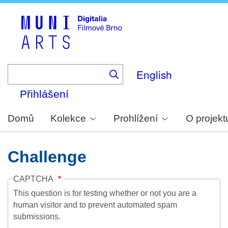
Skip
to
main
content
English
Přihlášení
Domů
Kolekce
Prohlížení
O projekt
Challenge
CAPTCHA
This question is for testing whether or not you are a
human visitor and to prevent automated spam
submissions.